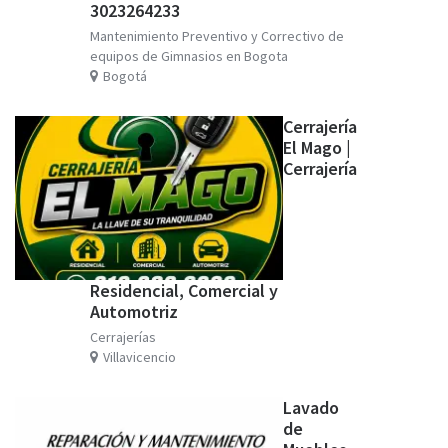
3023264233
Mantenimiento Preventivo y Correctivo de
equipos de Gimnasios en Bogota
Bogotá
Cerrajería
El Mago |
Cerrajería
Residencial, Comercial y
Automotriz
Cerrajerías
Villavicencio
Lavado
de