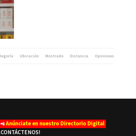
tegoría
Ubicación
Mostrado
Distancia
Opiniones
Anúnciate en nuestro Directorio Digital
📲
¡CONTÁCTENOS
!