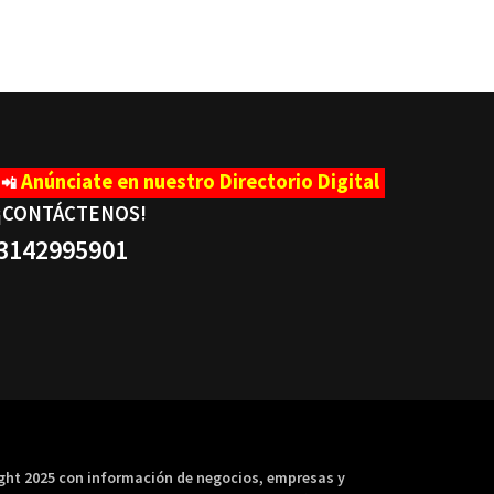
Anúnciate en nuestro Directorio Digital
📲
¡CONTÁCTENOS
!
3142995901
ight 2025 con información de negocios, empresas y