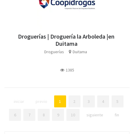
Droguerías | Droguería la Arboleda |en
Duitama
Droguerías
Duitama
1385
iniciar
previo
1
2
3
4
5
6
7
8
9
10
siguiente
fin