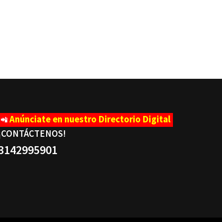
Anúnciate en nuestro Directorio Digital
📲
¡CONTÁCTENOS
!
3142995901