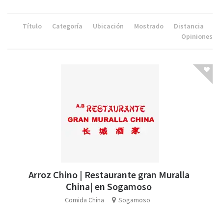
Título
Categoría
Ubicación
Mostrado
Distancia
Opiniones
Arroz Chino | Restaurante gran Muralla
China| en Sogamoso
Comida China
Sogamoso