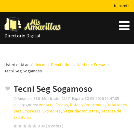
Mi cuenta
Directorio Digital
Usted está aquí:
Inicio
Resultados
Venta de Fresas
Tecni Seg Sogamoso
Su nombre
Tecni Seg Sogamoso
ID Anuncio:
816
Mostrado:
2557
Expira:
30-09-2026 11:47:05
In categories:
Venta de Fresas
,
Botas y Dotaciones
,
Dotaciones
Su email
para Empresas
,
Extintores
,
Seguridad Industrial
,
Recarga de
Extintores
0.00
( 0 votes )
Teléfono *