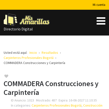
Mi cuenta
Directorio Digital
Usted está aquí:
Inicio
Resultados
Carpinteros Profesionales Bogotá
COMMADERA Construcciones y Carpintería
COMMADERA Construcciones y
Carpintería
ID Anuncio:
1023
Mostrado:
487
Expira:
16-06-2027 11:10:35
Su nombre
In categories:
Carpinteros Profesionales Bogotá
,
Construcción