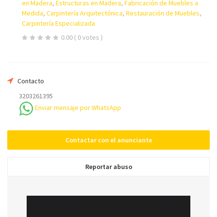
en Madera
,
Estructuras en Madera
,
Fabricación de Muebles a
Medida
,
Carpintería Arquitectónica
,
Restauración de Muebles
,
Carpintería Especializada
Su email
0.00
( 0 votes )
Teléfono *
Contacto
3203261395
Mensaje
Enviar mensaje por WhatsApp
Contactar con el anunciante
Reportar abuso
Enviar