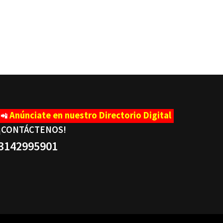
Anúnciate en nuestro Directorio Digital
📲
¡CONTÁCTENOS
!
3142995901