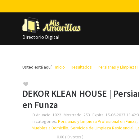
Directorio Digital
Usted está aquí:
Inicio
Resultados
Persianas y Limpieza 
DEKOR KLEAN HOUSE | Persian
en Funza
ID Anuncio:
1022
Mostrado:
253
Expira:
15-06-2027 13:42:
In categories:
Persianas y Limpieza Profesional en Funza
,
Muebles a Domicilio
,
Servicios de Limpieza Residencial
,
L
0.00
( 0 votes )