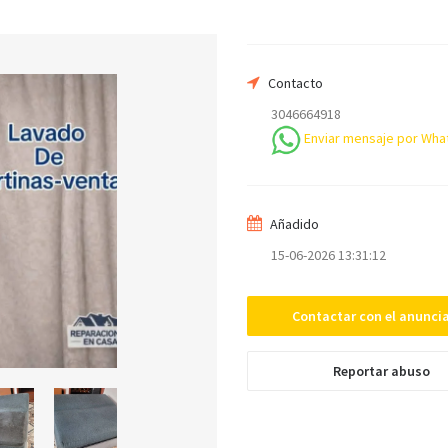
Su email
Contacto
3046664918
Enviar mensaje por Wha
Mensaje
Añadido
15-06-2026 13:31:12
Contactar con el anunci
Enviar
Reportar abuso