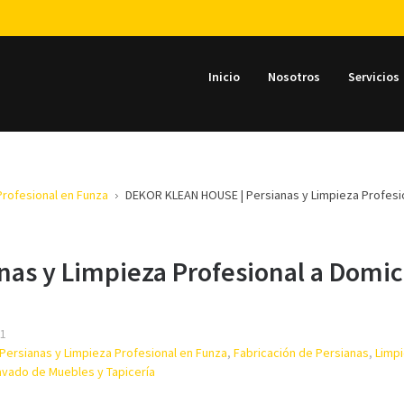
Inicio
Nosotros
Servicios
Profesional en Funza
DEKOR KLEAN HOUSE | Persianas y Limpieza Profesio
as y Limpieza Profesional a Domici
31
Persianas y Limpieza Profesional en Funza
,
Fabricación de Persianas
,
Limp
avado de Muebles y Tapicería
Su nombre