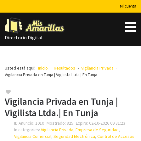
Mi cuenta
Directorio Digital
Usted está aquí:
Inicio
Resultados
Vigilancia Privada
Vigilancia Privada en Tunja | Vigilista Ltda.| En Tunja
Vigilancia Privada en Tunja |
Vigilista Ltda.| En Tunja
ID Anuncio:
1010
Mostrado:
825
Expira:
02-10-2026 09:31:23
In categories:
Vigilancia Privada
,
Empresa de Seguridad
,
Vigilancia Comercial
,
Seguridad Electrónica
,
Control de Accesos