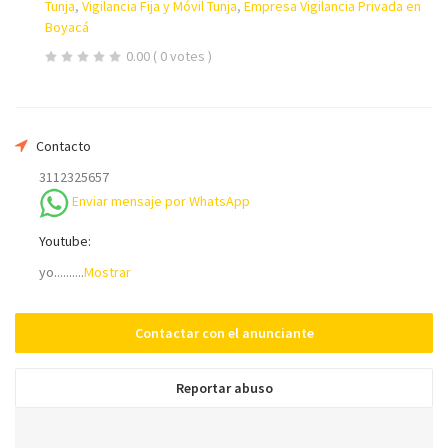
Tunja
,
Vigilancia Fija y Móvil Tunja
,
Empresa Vigilancia Privada en
Su nombre
Boyacá
0.00
( 0 votes )
Su email
Contacto
3112325657
Teléfono *
Enviar mensaje por WhatsApp
Youtube:
Mensaje
yo..........
Mostrar
Contactar con el anunciante
Reportar abuso
Enviar