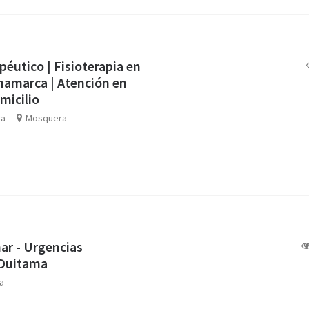
péutico | Fisioterapia en
amarca | Atención en
micilio
ra
Mosquera
nar - Urgencias
 Duitama
a