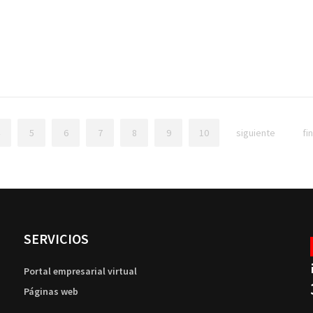
5
6
7
8
9
10
siguiente
fi
SERVICIOS
Portal empresarial virtual
Páginas web