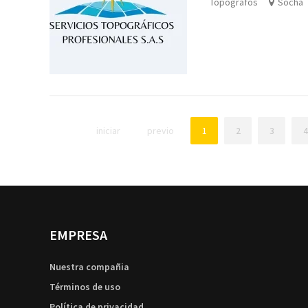
Topógrafos
Socha
iniciar
previo
1
2
3
4
EMPRESA
Nuestra compañia
Términos de uso
Política de privacidad