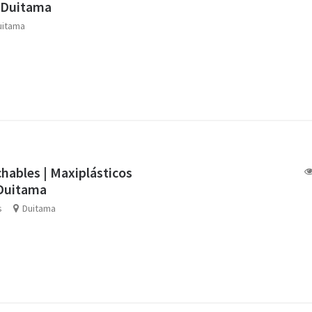
n Duitama
uitama
chables | Maxiplásticos
 Duitama
s
Duitama