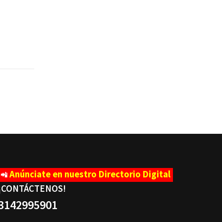
n
Anúnciate en nuestro Directorio Digital
📲
¡CONTÁCTENOS
!
3142995901