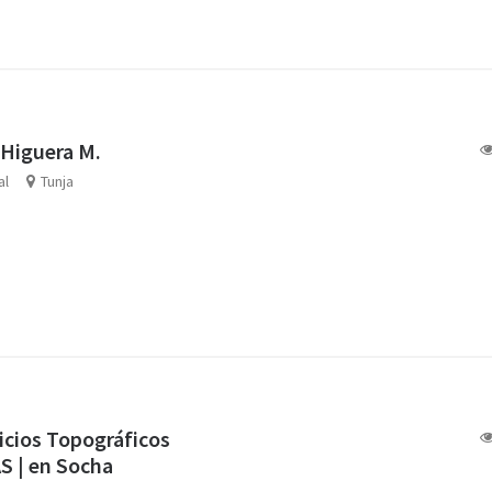
 Higuera M.
al
Tunja
icios Topográficos
S | en Socha