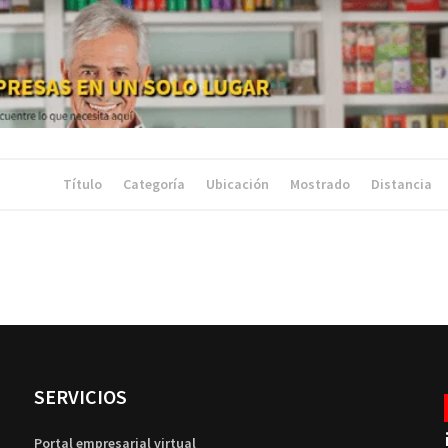
Título
Categoría
Ubicación
Mostrado
Distancia
SERVICIOS
Portal empresarial virtual