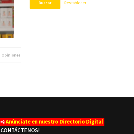
Restablecer
Buscar
Opiniones
Anúnciate en nuestro Directorio Digital
📲
¡CONTÁCTENOS
!