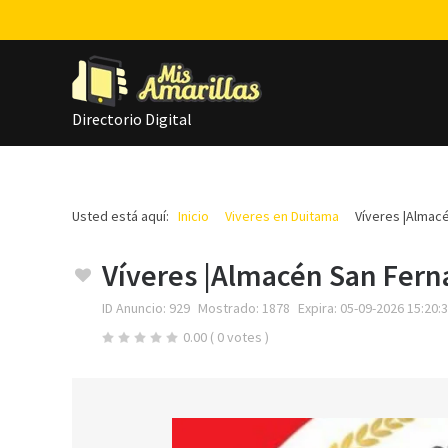
Directorio Digital
Usted está aquí:
Inicio
Viveres en Duitama
Víveres |Almac
Víveres |Almacén San Fern
ID Anuncio:
929
Mostrado:
1878
Expira:
05-09-2026 15:20:
0.00
( 0 votes )