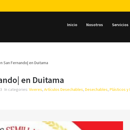
Inicio
Nosotros
Servicios
én San Fernando| en Duitama
ando| en Duitama
33
In categories:
Viveres
,
Artículos Desechables
,
Desechables
,
Plásticos y