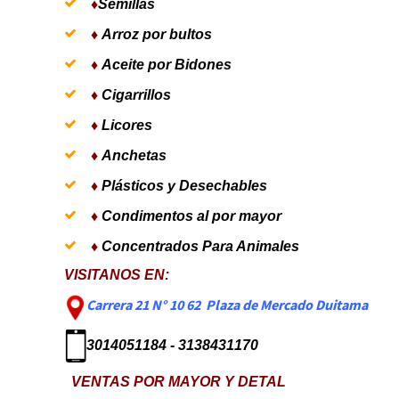
♦
Semillas
♦
Arroz por bultos
♦
Aceite por Bidones
♦
Cigarrillos
♦
Licores
♦
Anchetas
♦
Plásticos y Desechables
♦
Condimentos al por mayor
♦
Concentrados Para Animales
VISITANOS EN:
Carrera 21 N° 10 62 Plaza de Mercado Duitama
3014051184 - 3138431170
VENTAS POR MAYOR Y DETAL