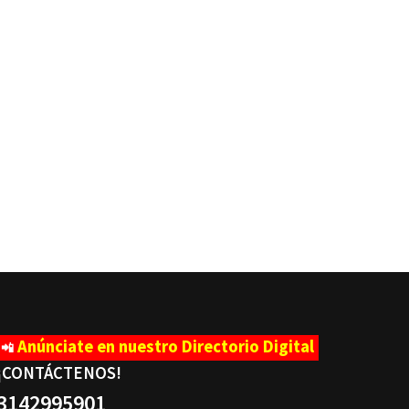
Anúnciate en nuestro Directorio Digital
📲
¡CONTÁCTENOS
!
3142995901