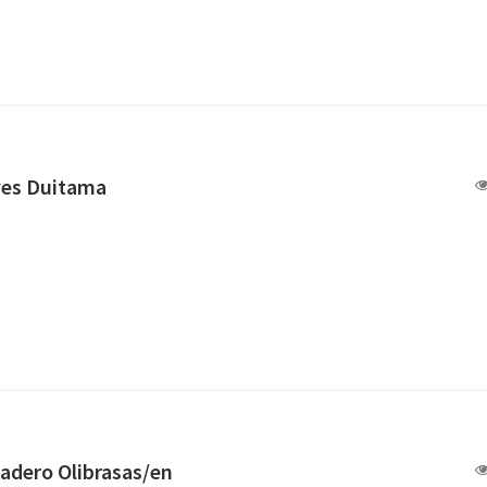
aves Duitama
a
adero Olibrasas/en