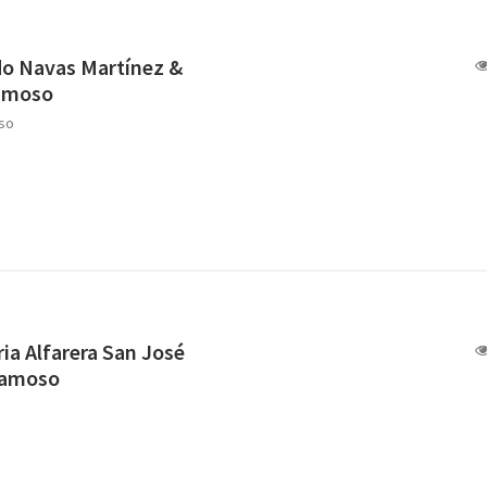
do Navas Martínez &
gamoso
so
ria Alfarera San José
gamoso
o