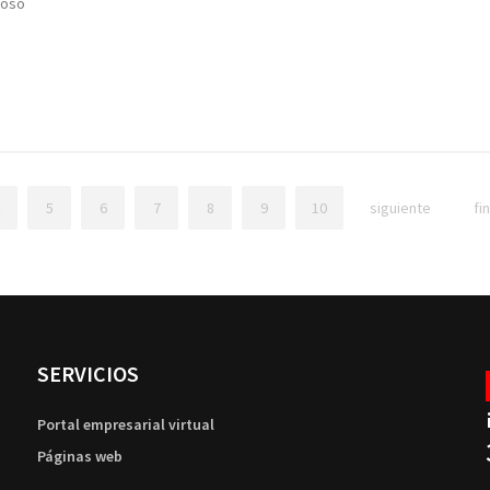
oso
5
6
7
8
9
10
siguiente
fi
SERVICIOS
Portal empresarial virtual
Páginas web