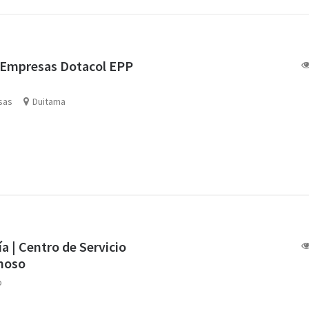
 Empresas Dotacol EPP
sas
Duitama
ía | Centro de Servicio
moso
o