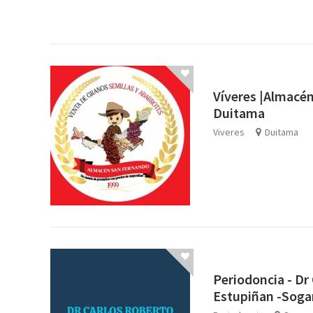
Víveres |Almacé
Duitama
Viveres
Duitama
Periodoncia - Dr
Estupiñan -Sog