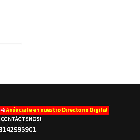
n
Anúnciate en nuestro Directorio Digital
📲
¡CONTÁCTENOS
!
3142995901