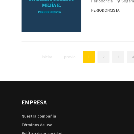
Periodoncia
Sogam
PERIODONCISTA
iniciar
previo
1
2
3
4
EMPRESA
Nuestra compañia
Términos de uso
Política de privacidad