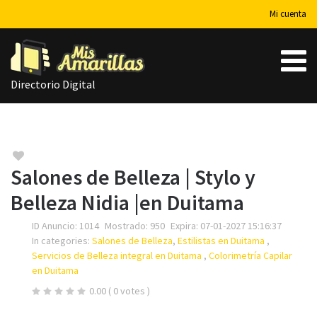
Mi cuenta
Directorio Digital
Salones de Belleza | Stylo y
Belleza Nidia |en Duitama
Su nombre
ID Anuncio:
1014
Mostrado:
950
Expira:
07-01-2027 15:16:37
In categories:
Salones de Belleza
,
Estilistas en Duitama
,
Servicios de Belleza integral en Duitama
,
Colorimetría Capilar
en Duitama
Su email
0.00
( 0 votes )