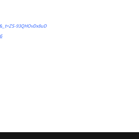
=1&_t=ZS-93QHOvDx8uD
6