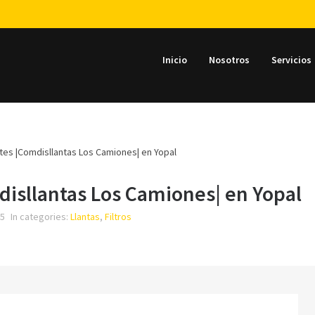
Inicio
Nosotros
Servicios
ntes |Comdisllantas Los Camiones| en Yopal
disllantas Los Camiones| en Yopal
15
In categories:
Llantas
,
Filtros