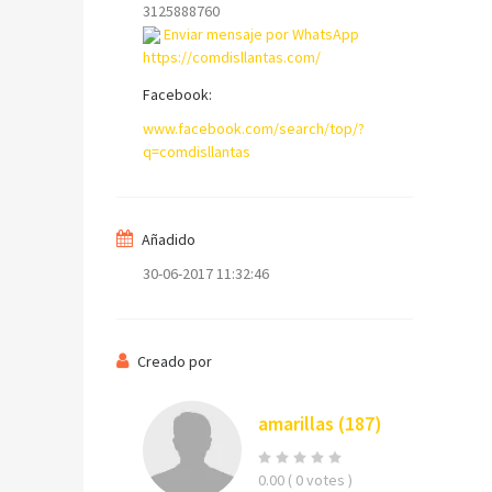
3125888760
Enviar mensaje por WhatsApp
https://comdisllantas.com/
Facebook:
www.facebook.com/search/top/?
q=comdisllantas
Su nombre
Añadido
30-06-2017 11:32:46
Su email
Creado por
amarillas
(187)
Mensaje
0.00
( 0 votes )