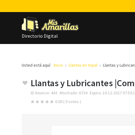
Directorio Digital
Usted está aquí:
Inicio
Llantas en Yopal
Llantas y Lubrica
Llantas y Lubricantes |Com
ID Anuncio:
443
Mostrado:
6734
Expira:
10-12-2027 07:59:
0.00
( 0 votes )