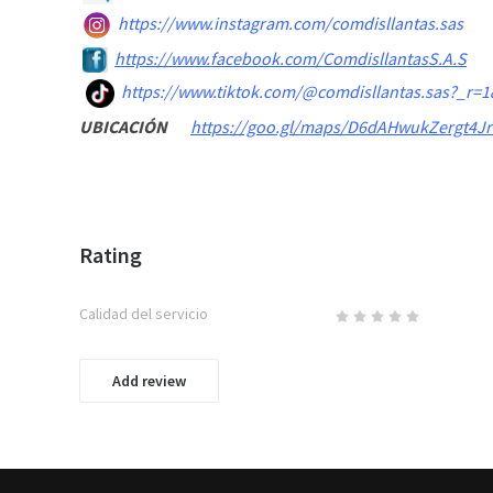
https://www.instagram.com/comdisllantas.sas
https://www.facebook.com/ComdisllantasS.A.S
https://www.tiktok.com/@comdisllantas.sas?_r
UBICACIÓN
https://goo.gl/maps/D6dAHwukZergt4Jr
Rating
Calidad del servicio
Add review