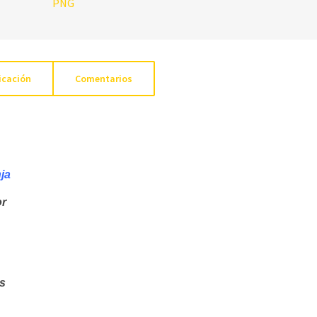
icación
Comentarios
nja
or
s