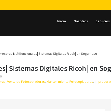
Inicio
Nosotros
Servicios
resoras Multifuncionales| Sistemas Digitales Ricoh| en Sogamoso
es| Sistemas Digitales Ricoh| en S
50
oras
,
Venta de Fotocopiadoras
,
Mantenimiento Fotocopiadoras
,
Impresoras