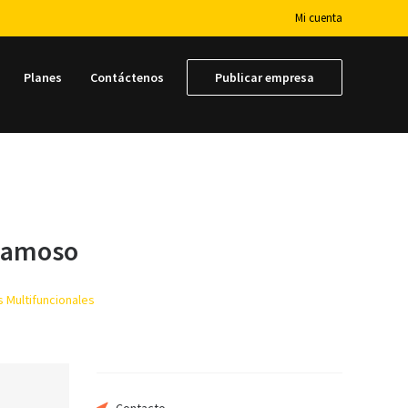
Mi cuenta
Planes
Contáctenos
Publicar empresa
ogamoso
 Multifuncionales
Su nombre
Su email
Contacto