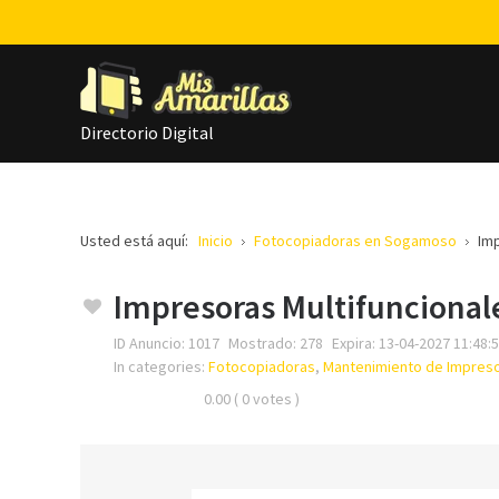
Directorio Digital
Usted está aquí:
Inicio
Fotocopiadoras en Sogamoso
Imp
Impresoras Multifuncional
ID Anuncio:
1017
Mostrado:
278
Expira:
13-04-2027 11:48:
In categories:
Fotocopiadoras
,
Mantenimiento de Impres
0.00
( 0 votes )