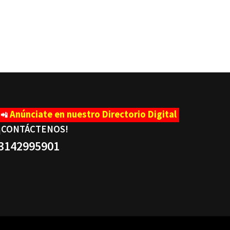
Anúnciate en nuestro Directorio Digital
📲
¡CONTÁCTENOS
!
3142995901