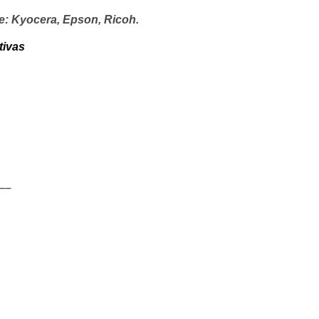
e: Kyocera, Epson, Ricoh.
ctivas
__