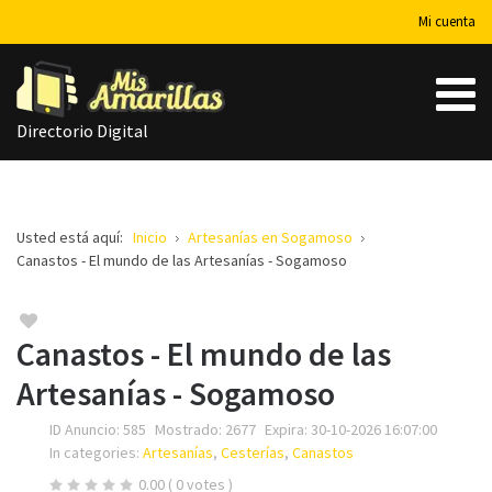
Mi cuenta
Directorio Digital
Usted está aquí:
Inicio
Artesanías en Sogamoso
Canastos - El mundo de las Artesanías - Sogamoso
Canastos - El mundo de las
Artesanías - Sogamoso
ID Anuncio:
585
Mostrado:
2677
Expira:
30-10-2026 16:07:00
In categories:
Artesanías
,
Cesterías
,
Canastos
0.00
( 0 votes )