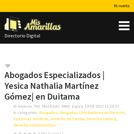
Mi cuenta
Directorio Digital
Abogados Especializados |
Yesica Nathalia Martínez
Gómez| en Duitama
ID Anuncio:
763
Mostrado:
4488
Expira:
14-05-2027 11:58:37
In categories:
Abogados
,
Abogados Conciliadores en Derecho
,
Asesorías Jurídicas
,
Derecho de Familia
,
Derecho Laboral
,
Derecho Administrativo
0.00
( 0 votes )