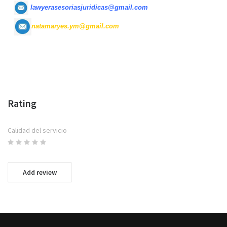
l
awyerasesoriasjuridicas@gmail.com
natamaryes.ym@gmail.com
Rating
Calidad del servicio
Add review