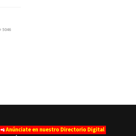
5046
Anúnciate en nuestro Directorio Digital
📲